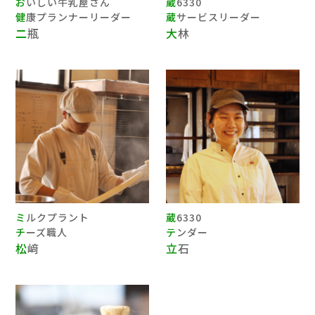
おいしい牛乳屋さん
蔵6330
健康プランナーリーダー
蔵サービスリーダー
二瓶
大林
ミルクプラント
蔵6330
チーズ職人
テンダー
松﨑
立石