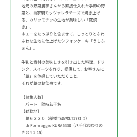
地元の野菜農家さんから直接仕入れた季節の野
菜と、自家製モッツァレラチーズで焼き上げ
る、カリッモチッの生地が美味しい「蔵焼
き」、
ホエーをたっぷりと含ませて、しっとりとふわ
ふわな生地に仕上げたシフォンケーキ「うしふ
ぉん」。
牛乳と素材の美味しさを引き出した料理、ドリ
ンク、スイーツを作り、提供して、お客さんに
「蔵」を体感していただくこと。
それが蔵のお仕事です。
【募集人数】
パート 随時若干名
【勤務地】
蔵６３３０（船橋市高根町1781-2）
di Formaggio KURA6330（八千代市ゆりの
き台4-1-15）