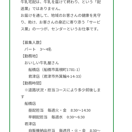
牛乳宅配は、牛乳を届けて終わり、という「配
送業」ではありません。
お届けを通して、地域のお客さんの健康を見守
り、助け、お客さんの身近に寄り添う「サービ
ス業」の一つが、センダーというお仕事です。
【募集人数】
パート 3～4名
【勤務地】
おいしい牛乳屋さん
船橋店（船橋市高根町1781-1）
君津店（君津市外箕輪4-14-33）
【勤務時間】
※道路状況・担当コースにより多少前後しま
す
船橋店
昼配担当 毎週火・金 8:30～14:30
早朝配担当 毎週水 0:30～6:30
君津店
自販機納品担当 毎週月・火・金 8:30～