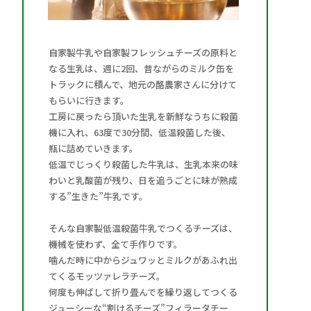
自家製牛乳や自家製フレッシュチーズの原料と
なる生乳は、週に2回、昔ながらのミルク缶を
トラックに積んで、地元の酪農家さんに分けて
もらいに行きます。
工房に戻ったら頂いた生乳を新鮮なうちに殺菌
機に入れ、63度で30分間、低温殺菌した後、
瓶に詰めていきます。
低温でじっくり殺菌した牛乳は、生乳本来の味
わいと乳酸菌が残り、日を追うごとに味が熟成
する”生きた”牛乳です。
そんな自家製低温殺菌牛乳でつくるチーズは、
機械を使わず、全て手作りです。
噛んだ時に中からジュワッとミルクがあふれ出
てくるモッツァレラチーズ。
何度も伸ばして折り畳んでを繰り返してつくる
ジューシーな“割けるチーズ”フィラータチー