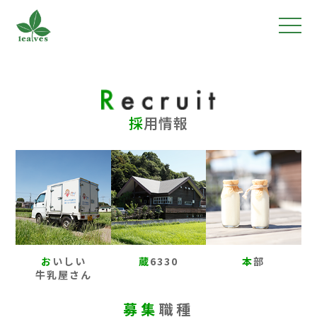
採
用情報
お
いしい
蔵
6330
本
部
牛乳屋さん
募集
職種