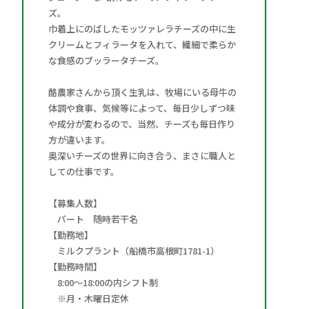
ズ。
巾着上にのばしたモッツァレラチーズの中に生
クリームとフィラータを入れて、繊細で柔らか
な食感のブッラータチーズ。
酪農家さんから頂く生乳は、牧場にいる母牛の
体調や食事、気候等によって、毎日少しずつ味
や成分が変わるので、当然、チーズも毎日作り
方が違います。
奥深いチーズの世界に向き合う、まさに職人と
しての仕事です。
【募集人数】
パート 随時若干名
【勤務地】
ミルクプラント（船橋市高根町1781-1）
【勤務時間】
8:00～18:00の内シフト制
※月・木曜日定休